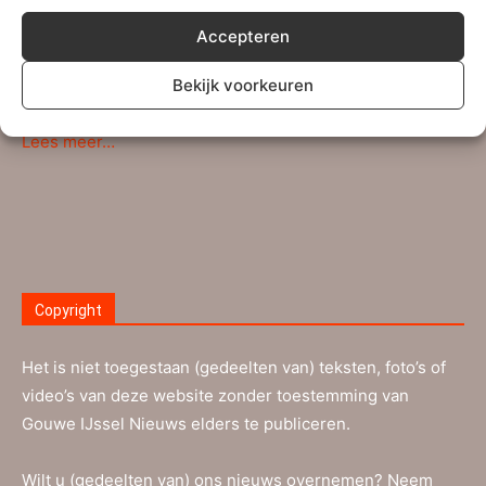
Persberichten, (sport)verslagen en andere
mededelingen kunnen verstuurd worden naar ons
Accepteren
redactie-adres
info@gouweijsselnieuws.nl
. Ook voor
Bekijk voorkeuren
ingezonden brieven kan dit e-mailadres gebruikt worden.
Lees meer…
Copyright
Het is niet toegestaan (gedeelten van) teksten, foto’s of
video’s van deze website zonder toestemming van
Gouwe IJssel Nieuws elders te publiceren.
Wilt u (gedeelten van) ons nieuws overnemen? Neem