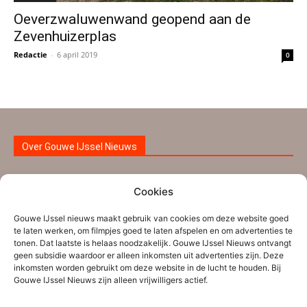
Oeverzwaluwenwand geopend aan de
Zevenhuizerplas
Redactie
-
6 april 2019
0
Over Gouwe IJssel Nieuws
Gouwe IJssel Nieuws is een initiatief van een aantal
Cookies
ervaren nieuwsmakers uit de regio Zuidplas-
Waddinxveen aangevuld met nieuwe vrijwilligers. Ze
Gouwe IJssel nieuws maakt gebruik van cookies om deze website goed
te laten werken, om filmpjes goed te laten afspelen en om advertenties te
worden bijgestaan door verschillende tipgevers. Gouwe
tonen. Dat laatste is helaas noodzakelijk. Gouwe IJssel Nieuws ontvangt
IJssel Nieuws brengt informatie die voor de inwoners uit
geen subsidie waardoor er alleen inkomsten uit advertenties zijn. Deze
inkomsten worden gebruikt om deze website in de lucht te houden. Bij
Zuidplas, Waddinxveen en de nabije regio interessant is.
Gouwe IJssel Nieuws zijn alleen vrijwilligers actief.