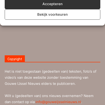
Accepteren
redactie-adres
info@gouweijsselnieuws.nl
. Ook voor
ingezonden brieven kan dit e-mailadres gebruikt worden.
Bekijk voorkeuren
Lees meer…
Copyright
Het is niet toegestaan (gedeelten van) teksten, foto’s of
video’s van deze website zonder toestemming van
Gouwe IJssel Nieuws elders te publiceren.
Wilt u (gedeelten van) ons nieuws overnemen? Neem
dan contact op via
info@gouweijsselnieuws.nl
.