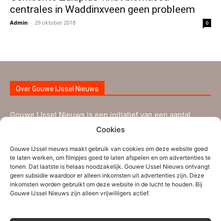
centrales in Waddinxveen geen probleem
Admin
-
29 oktober 2018
0
Over Gouwe IJssel Nieuws
Gouwe IJssel Nieuws is een initiatief van een aantal
ervaren nieuwsmakers uit de regio Zuidplas-
Cookies
Waddinxveen aangevuld met nieuwe vrijwilligers. Ze
Gouwe IJssel nieuws maakt gebruik van cookies om deze website goed
worden bijgestaan door verschillende tipgevers. Gouwe
te laten werken, om filmpjes goed te laten afspelen en om advertenties te
IJssel Nieuws brengt informatie die voor de inwoners uit
tonen. Dat laatste is helaas noodzakelijk. Gouwe IJssel Nieuws ontvangt
geen subsidie waardoor er alleen inkomsten uit advertenties zijn. Deze
Zuidplas, Waddinxveen en de nabije regio interessant is.
inkomsten worden gebruikt om deze website in de lucht te houden. Bij
Gouwe IJssel Nieuws zijn alleen vrijwilligers actief.
Persberichten, (sport)verslagen en andere
mededelingen kunnen verstuurd worden naar ons