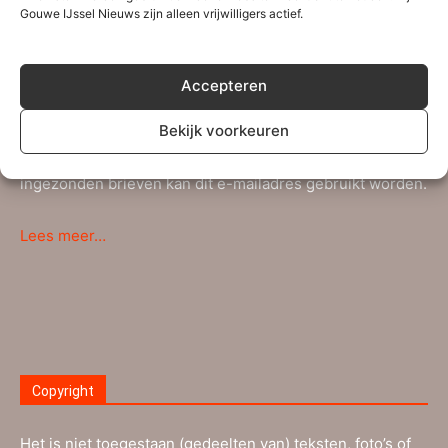
worden bijgestaan door verschillende tipgevers. Gouwe
Gouwe IJssel Nieuws zijn alleen vrijwilligers actief.
IJssel Nieuws brengt informatie die voor de inwoners uit
Zuidplas, Waddinxveen en de nabije regio interessant is.
Accepteren
Persberichten, (sport)verslagen en andere
Bekijk voorkeuren
mededelingen kunnen verstuurd worden naar ons
redactie-adres
info@gouweijsselnieuws.nl
. Ook voor
ingezonden brieven kan dit e-mailadres gebruikt worden.
Lees meer…
Copyright
Het is niet toegestaan (gedeelten van) teksten, foto’s of