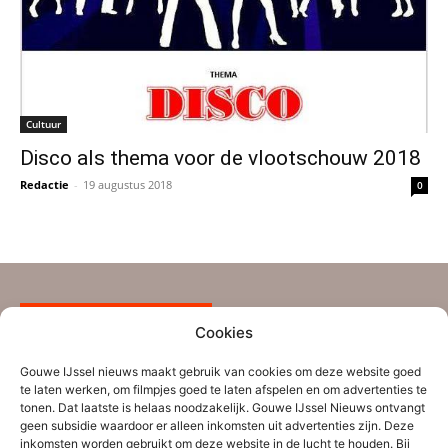
Cultuur
Disco als thema voor de vlootschouw 2018
Redactie
-
19 augustus 2018
0
Over Gouwe IJssel Nieuws
Cookies
Gouwe IJssel Nieuws is een initiatief van een aantal
Gouwe IJssel nieuws maakt gebruik van cookies om deze website goed
te laten werken, om filmpjes goed te laten afspelen en om advertenties te
ervaren nieuwsmakers uit de regio Zuidplas-
tonen. Dat laatste is helaas noodzakelijk. Gouwe IJssel Nieuws ontvangt
Waddinxveen aangevuld met nieuwe vrijwilligers. Ze
geen subsidie waardoor er alleen inkomsten uit advertenties zijn. Deze
inkomsten worden gebruikt om deze website in de lucht te houden. Bij