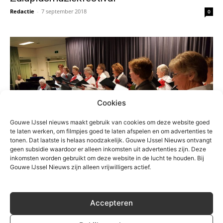
Redactie
-
7 september 2018
0
Cookies
Gouwe IJssel nieuws maakt gebruik van cookies om deze website goed
te laten werken, om filmpjes goed te laten afspelen en om advertenties te
tonen. Dat laatste is helaas noodzakelijk. Gouwe IJssel Nieuws ontvangt
Cultuur
geen subsidie waardoor er alleen inkomsten uit advertenties zijn. Deze
inkomsten worden gebruikt om deze website in de lucht te houden. Bij
Nieuwerkerks Vrouwenkoor zoekt sopranen
Gouwe IJssel Nieuws zijn alleen vrijwilligers actief.
en alten
Redactie
-
22 augustus 2018
0
Accepteren