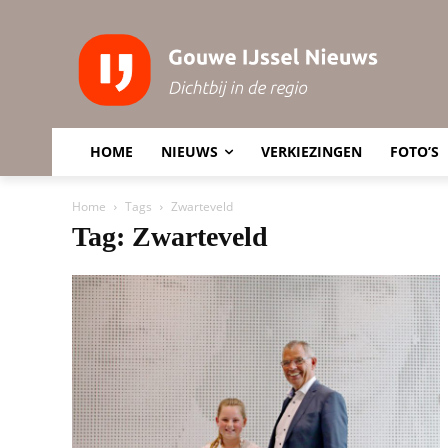
HOME
NIEUWS
VERKIEZINGEN
FOTO’S
Home
Tags
Zwarteveld
Tag: Zwarteveld