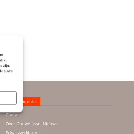
om
lijk.
 zijn.
l Nieuws
Meer informatie
Contact
Over Gouwe IJssel Nieuws
Privacyverklaring