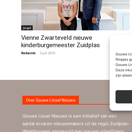
Jeugd
Vienne Zwarteveld nieuwe
kinderburgemeester Zuidplas
Redactie
-
3 juli 2019
0
Gouwe IJs
filmpjes g
Gouwe IJs
Deze inko
zijn alleen
Over Gouwe IJssel Nieuws
Gouwe IJssel Nieuws is een initiatief van een
aantal ervaren nieuwsmakers uit de regio Zuidplas-
Waddinxveen aangevuld met nieuwe vrijwilligers.