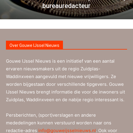
bureauredacteur
Over Gouwe IJssel Nieuws
Gouwe IJssel Nieuws is een initiatief van een aantal
ervaren nieuwsmakers uit de regio Zuidplas-
Waddinxveen aangevuld met nieuwe vrijwilligers. Ze
worden bijgestaan door verschillende tipgevers. Gouwe
IJssel Nieuws brengt informatie die voor de inwoners uit
Zuidplas, Waddinxveen en de nabije regio interessant is.
Persberichten, (sport)verslagen en andere
mededelingen kunnen verstuurd worden naar ons
redactie-adres
info@gouweijsselnieuws.nl
. Ook voor