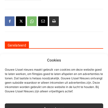
Gerelateerd
Kennismaken op 13 november met
Cookies
de buurtpreventie lopers van
Moerkapelle
Gouwe IJssel nieuws maakt gebruik van cookies om deze website goed
Algemeen
te laten werken, om filmpjes goed te laten afspelen en om advertenties te
tonen. Dat laatste is helaas noodzakelijk. Gouwe IJssel Nieuws ontvangt
50 of 80, dat is de vraag
geen subsidie waardoor er alleen inkomsten uit advertenties zijn. Deze
inkomsten worden gebruikt om deze website in de lucht te houden. Bij
Gouwe IJssel Nieuws zijn alleen vrijwilligers actief.
Algemeen
Vrachtwagens niet meer welkom