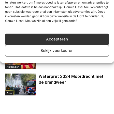
te laten werken, om filmpjes goed te laten afspelen en om advertenties te
tonen. Dat laatste is helaas noodzakelijk. Gouwe IJssel Nieuws ontvangt
Gerelateerd
geen subsidie waardoor er alleen inkomsten uit advertenties zijn. Deze
inkomsten worden gebruikt om deze website in de lucht te houden. Bij
Gouwe IJssel Nieuws zijn alleen vrijwilligers actief.
Brains bijna van start
Accepteren
Algemeen
‘Valentijnsdate’ voor wethouder en
Bekijk voorkeuren
BRAinS!
Algemeen
Waterpret 2024 Moordrecht met
de brandweer
Foto