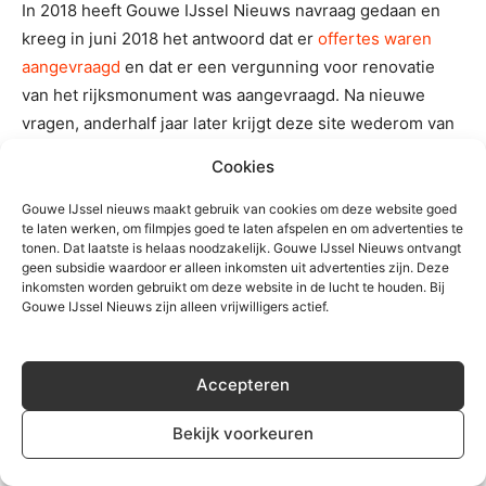
In 2018 heeft Gouwe IJssel Nieuws navraag gedaan en
kreeg in juni 2018 het antwoord dat er
offertes waren
aangevraagd
en dat er een vergunning voor renovatie
van het rijksmonument was aangevraagd. Na nieuwe
vragen, anderhalf jaar later krijgt deze site wederom van
de gemeente Zuidplas te horen dat het nu echt gaat
Cookies
gebeuren. Op maandag 18 november werd de belofte iets
exacter, in het voorjaar van 2020 moet het dan echt gaan
Gouwe IJssel nieuws maakt gebruik van cookies om deze website goed
te laten werken, om filmpjes goed te laten afspelen en om advertenties te
gebeuren.
tonen. Dat laatste is helaas noodzakelijk. Gouwe IJssel Nieuws ontvangt
geen subsidie waardoor er alleen inkomsten uit advertenties zijn. Deze
inkomsten worden gebruikt om deze website in de lucht te houden. Bij
Den Boer vreest het ergste : “
Als je geen onderhoud
Gouwe IJssel Nieuws zijn alleen vrijwilligers actief.
uitvoert dan krijgt je dit, dan vrees je al dat er straks een
rood witte slagboom komt in plaats van dit hek. Dat zou
verschrikkelijk zijn
“. Maar bij de belofte van het voorjaar
Accepteren
is er toch een sprankje hoop bij hem gekomen.
Bekijk voorkeuren