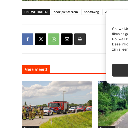
TREFWOORDEN
bedrijventerrein
hoofdweg
kleine vink
Gouwe IJs
filmpjes g
Gouwe IJs
Deze inko
zijn alleen
Gerelateerd
Algemeen
Algemeen