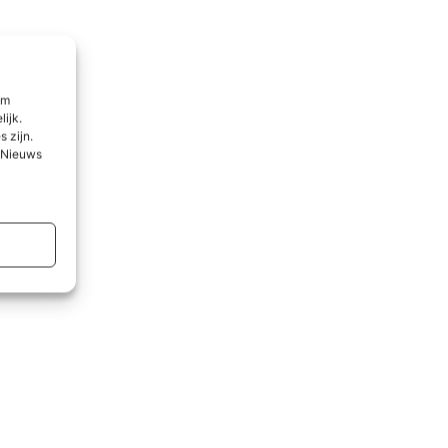
om
lijk.
 zijn.
l Nieuws