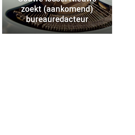
zoekt (aankomend)
bureauredacteur