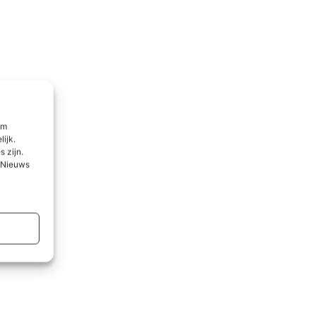
om
lijk.
 zijn.
l Nieuws