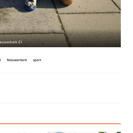
euwerkerk E1
l
Nieuwerkerk
sport