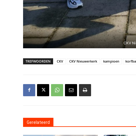
CKV Ni
TREFWOORDEN
CKV
CKV Nieuwerkerk
kampioen
korfba
Gerelateerd