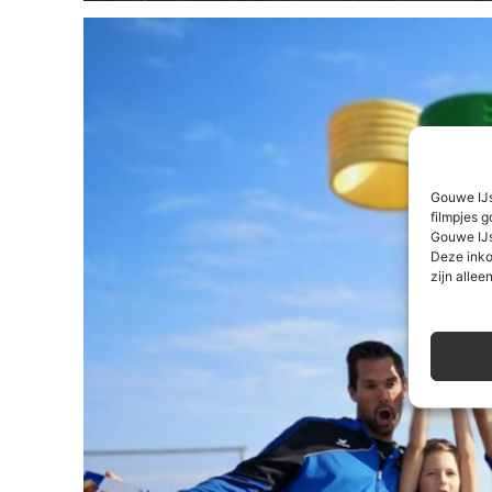
Gouwe IJs
filmpjes g
Gouwe IJs
Deze inko
zijn alleen