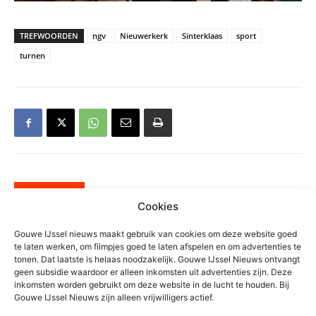
TREFWOORDEN
ngv
Nieuwerkerk
Sinterklaas
sport
turnen
Gerelateerd
Cookies
Motorrijder gewond na eenzijdig
Gouwe IJssel nieuws maakt gebruik van cookies om deze website goed
ongeval Kortenoord in
te laten werken, om filmpjes goed te laten afspelen en om advertenties te
tonen. Dat laatste is helaas noodzakelijk. Gouwe IJssel Nieuws ontvangt
Nieuwerkerk
geen subsidie waardoor er alleen inkomsten uit advertenties zijn. Deze
Algemeen
inkomsten worden gebruikt om deze website in de lucht te houden. Bij
Gouwe IJssel Nieuws zijn alleen vrijwilligers actief.
Fietspad langs Europalaan zes