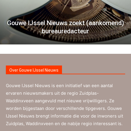
Gouwe IJssel Nieuws zoekt (aankomend)
bureauredacteur
Over Gouwe IJssel Nieuws
Gouwe IJssel Nieuws is een initiatief van een aantal
ervaren nieuwsmakers uit de regio Zuidplas-
Waddinxveen aangevuld met nieuwe vrijwilligers. Ze
worden bijgestaan door verschillende tipgevers. Gouwe
IJssel Nieuws brengt informatie die voor de inwoners uit
Zuidplas, Waddinxveen en de nabije regio interessant is.