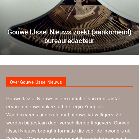
Gouwe IJssel Nieuws zoekt (aankomend)
bureauredacteur
Over Gouwe IJssel Nieuws
Gouwe IJssel Nieuws is een initiatief van een aantal
ervaren nieuwsmakers uit de regio Zuidplas-
Waddinxveen aangevuld met nieuwe vrijwilligers. Ze
worden bijgestaan door verschillende tipgevers. Gouwe
IJssel Nieuws brengt informatie die voor de inwoners uit
Zuidplas, Waddinxveen en de nabije regio interessant is.