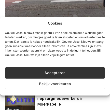
Cookies
TREFWOORDEN
112
aanrijding
Nieuwerkerk
Raadhuisplein
Gouwe IJssel nieuws maakt gebruik van cookies om deze website goed
te laten werken, om filmpjes goed te laten afspelen en om advertenties te
tonen. Dat laatste is helaas noodzakelijk. Gouwe IJssel Nieuws ontvangt
geen subsidie waardoor er alleen inkomsten uit advertenties zijn. Deze
inkomsten worden gebruikt om deze website in de lucht te houden. Bij
Gouwe IJssel Nieuws zijn alleen vrijwilligers actief.
Accepteren
Gerelateerd
Bekijk voorkeuren
Waarschuwing voor
nepzorgmedewerkers in
Moerkapelle
Algemeen