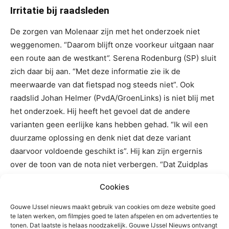
Irritatie bij raadsleden
De zorgen van Molenaar zijn met het onderzoek niet
weggenomen. “Daarom blijft onze voorkeur uitgaan naar
een route aan de westkant
“.
Serena Rodenburg (SP) sluit
zich daar bij aan. “Met deze informatie zie ik de
meerwaarde van dat fietspad nog steeds niet”. Ook
raadslid Johan Helmer (PvdA/GroenLinks) is niet blij met
het onderzoek. Hij heeft het gevoel dat de andere
varianten geen eerlijke kans hebben gehad. “Ik wil een
duurzame oplossing en denk niet dat deze variant
daarvoor voldoende geschikt is”. Hij kan zijn ergernis
over de toon van de nota niet verbergen. “Dat Zuidplas
de meerkosten van een andere variant zou moeten
Cookies
betalen, is politieke chantage”. Frans Klovert (D66) steunt
Helmer hierin. “Als een goede oplossing een miljoen
Gouwe IJssel nieuws maakt gebruik van cookies om deze website goed
te laten werken, om filmpjes goed te laten afspelen en om advertenties te
euro duurder is, dan gaan we dat met elkaar zoeken. Geld
tonen. Dat laatste is helaas noodzakelijk. Gouwe IJssel Nieuws ontvangt