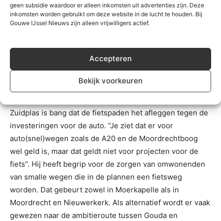
moet geen middel zijn om een alternatief er door te
geen subsidie waardoor er alleen inkomsten uit advertenties zijn. Deze
drukken”. Ook Rodenburg staat daar voor open “Alles is
inkomsten worden gebruikt om deze website in de lucht te houden. Bij
Gouwe IJssel Nieuws zijn alleen vrijwilligers actief.
bespreekbaar, als er maar goed naar alle alternatieven is
gekeken”.
Accepteren
Fietsersbond
Bekijk voorkeuren
Toch lijkt geld nog wel eens een te hoge drempel voor
fietspaden in Zuidplas. Ad Smit van de Fietsersbond
Zuidplas is bang dat de fietspaden het afleggen tegen de
investeringen voor de auto. “Je ziet dat er voor
auto(snel)wegen zoals de A20 en de Moordrechtboog
wel geld is, maar dat geldt niet voor projecten voor de
fiets”. Hij heeft begrip voor de zorgen van omwonenden
van smalle wegen die in de plannen een fietsweg
worden. Dat gebeurt zowel in Moerkapelle als in
Moordrecht en Nieuwerkerk. Als alternatief wordt er vaak
gewezen naar de ambitieroute tussen Gouda en