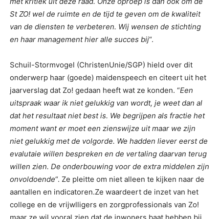
met kritiek uit deze raad. Onze oproep is dan ook om de
St ZO! wel de ruimte en de tijd te geven om de kwaliteit
van de diensten te verbeteren. Wij wensen de stichting
en haar management hier alle succes bij
“.
Schuil-Stormvogel (ChristenUnie/SGP) hield over dit
onderwerp haar (goede) maidenspeech en citeert uit het
jaarverslag dat Zo! gedaan heeft wat ze konden. “
Een
uitspraak waar ik niet gelukkig van wordt, je weet dan al
dat het resultaat niet best is. We begrijpen als fractie het
moment want er moet een zienswijze uit maar we zijn
niet gelukkig met de volgorde. We hadden liever eerst de
evalutaie willen bespreken en de vertaling daarvan terug
willen zien. De onderbouwing voor de extra middelen zijn
onvoldoende
“. Ze pleitte om niet alleen te kijken naar de
aantallen en indicatoren.Ze waardeert de inzet van het
college en de vrijwlligers en zorgprofessionals van Zo!
maar ze wil vooral zien dat de inwoners baat hebben bij