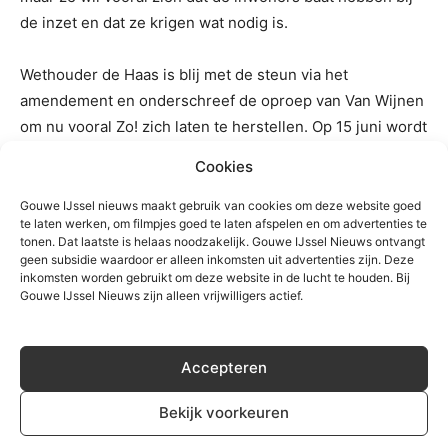
de inzet en dat ze krigen wat nodig is.
Wethouder de Haas is blij met de steun via het
amendement en onderschreef de oproep van Van Wijnen
om nu vooral Zo! zich laten te herstellen. Op 15 juni wordt
de evaluatie en de plannen voor 2022/2023 verder
Cookies
besproken in de raadscommissie.
Gouwe IJssel nieuws maakt gebruik van cookies om deze website goed
te laten werken, om filmpjes goed te laten afspelen en om advertenties te
tonen. Dat laatste is helaas noodzakelijk. Gouwe IJssel Nieuws ontvangt
TREFWOORDEN
moerkapelle
moordrecht
Nieuwerkerk
geen subsidie waardoor er alleen inkomsten uit advertenties zijn. Deze
nieuwerkerk aan den IJssel
zevenhuizen
Zuidplas
inkomsten worden gebruikt om deze website in de lucht te houden. Bij
Gouwe IJssel Nieuws zijn alleen vrijwilligers actief.
Accepteren
Bekijk voorkeuren