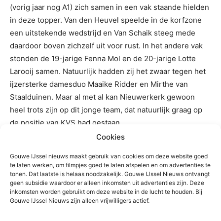
(vorig jaar nog A1) zich samen in een vak staande hielden
in deze topper. Van den Heuvel speelde in de korfzone
een uitstekende wedstrijd en Van Schaik steeg mede
daardoor boven zichzelf uit voor rust. In het andere vak
stonden de 19-jarige Fenna Mol en de 20-jarige Lotte
Larooij samen. Natuurlijk hadden zij het zwaar tegen het
ijzersterke damesduo Maaike Ridder en Mirthe van
Staalduinen. Maar al met al kan Nieuwerkerk gewoon
heel trots zijn op dit jonge team, dat natuurlijk graag op
de positie van KVS had gestaan.
Cookies
Doelpunten Nieuwerkerk:
Koen Collée 9, Bas van Schaik
Gouwe IJssel nieuws maakt gebruik van cookies om deze website goed
7, Fenna Mol 2, Luka van der Vliet 2 en Nathan Marck 1.
te laten werken, om filmpjes goed te laten afspelen en om advertenties te
tonen. Dat laatste is helaas noodzakelijk. Gouwe IJssel Nieuws ontvangt
geen subsidie waardoor er alleen inkomsten uit advertenties zijn. Deze
Doelpunten Valto:
Mirthe van Staalduinen 7, Thom
inkomsten worden gebruikt om deze website in de lucht te houden. Bij
Voskamp 6, Maaike Ridder 2, Elise Rijsdijk 2, Judith
Gouwe IJssel Nieuws zijn alleen vrijwilligers actief.
Goedendorp 2, Romee Valstar 1 en Pim Wayenberg 1