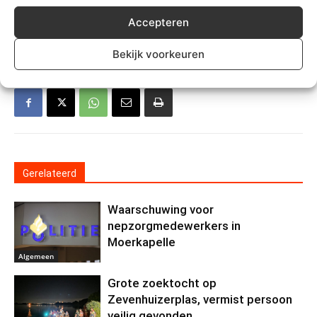
Accepteren
TREFWOORDEN
CKV
Nieuwerkerk
Zuidplas
Bekijk voorkeuren
Gerelateerd
Waarschuwing voor
nepzorgmedewerkers in
Moerkapelle
Algemeen
Grote zoektocht op
Zevenhuizerplas, vermist persoon
veilig gevonden