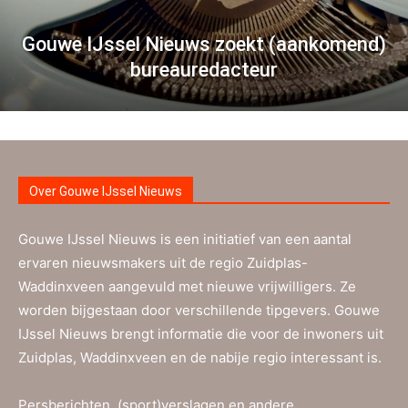
Gouwe IJssel Nieuws zoekt (aankomend)
bureauredacteur
Over Gouwe IJssel Nieuws
Gouwe IJssel Nieuws is een initiatief van een aantal
ervaren nieuwsmakers uit de regio Zuidplas-
Waddinxveen aangevuld met nieuwe vrijwilligers. Ze
worden bijgestaan door verschillende tipgevers. Gouwe
IJssel Nieuws brengt informatie die voor de inwoners uit
Zuidplas, Waddinxveen en de nabije regio interessant is.
Persberichten, (sport)verslagen en andere