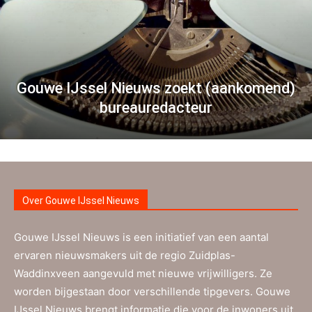
Gouwe IJssel Nieuws zoekt (aankomend)
bureauredacteur
Over Gouwe IJssel Nieuws
Gouwe IJssel Nieuws is een initiatief van een aantal
ervaren nieuwsmakers uit de regio Zuidplas-
Waddinxveen aangevuld met nieuwe vrijwilligers. Ze
worden bijgestaan door verschillende tipgevers. Gouwe
IJssel Nieuws brengt informatie die voor de inwoners uit