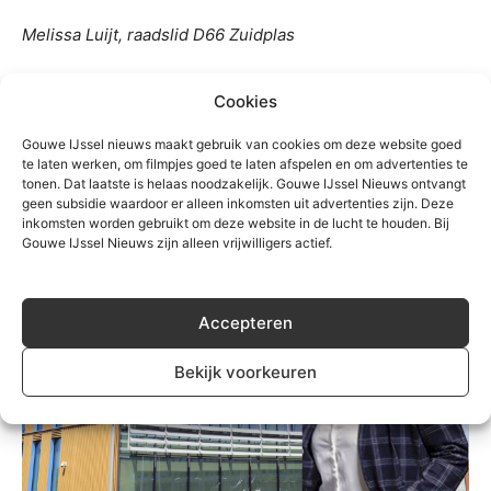
Melissa Luijt, raadslid D66 Zuidplas
Dit is een opinie artikel of ingezonden brief, geschreven
Cookies
door de ondertekenaar. Het is dan ook zijn of haar
Gouwe IJssel nieuws maakt gebruik van cookies om deze website goed
mening en niet geschreven en ook niet onderschreven
te laten werken, om filmpjes goed te laten afspelen en om advertenties te
door de redactie. Wie ook een opinie artikel wil insturen
tonen. Dat laatste is helaas noodzakelijk. Gouwe IJssel Nieuws ontvangt
nodige
n we van harte uit op
info@gouweijsselnieuws.nl
geen subsidie waardoor er alleen inkomsten uit advertenties zijn. Deze
inkomsten worden gebruikt om deze website in de lucht te houden. Bij
Gouwe IJssel Nieuws zijn alleen vrijwilligers actief.
Accepteren
Bekijk voorkeuren