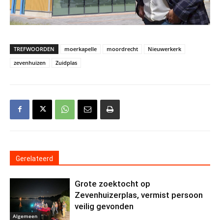
TREFWOORDEN
moerkapelle
moordrecht
Nieuwerkerk
zevenhuizen
Zuidplas
Gerelateerd
Grote zoektocht op
Zevenhuizerplas, vermist persoon
veilig gevonden
Algemeen