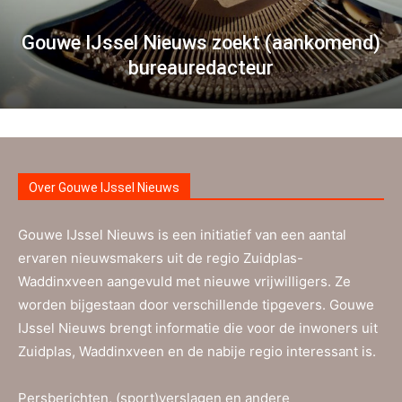
Gouwe IJssel Nieuws zoekt (aankomend)
bureauredacteur
Over Gouwe IJssel Nieuws
Gouwe IJssel Nieuws is een initiatief van een aantal
ervaren nieuwsmakers uit de regio Zuidplas-
Waddinxveen aangevuld met nieuwe vrijwilligers. Ze
worden bijgestaan door verschillende tipgevers. Gouwe
IJssel Nieuws brengt informatie die voor de inwoners uit
Zuidplas, Waddinxveen en de nabije regio interessant is.
Persberichten, (sport)verslagen en andere