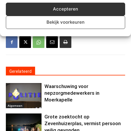
Accepteren
TREFWOORDEN
Gouda
waddinxveen
Zuidplas
Bekijk voorkeuren
Gerelateerd
Waarschuwing voor
nepzorgmedewerkers in
Moerkapelle
Algemeen
Grote zoektocht op
Zevenhuizerplas, vermist persoon
veilig gevonden