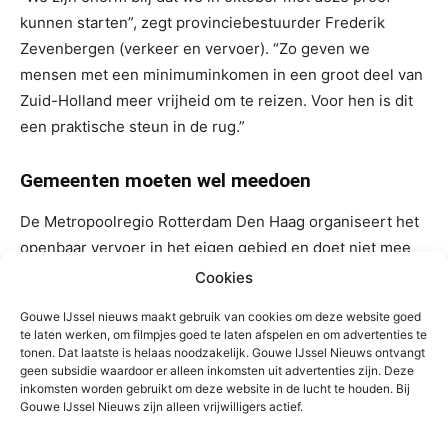
kunnen starten”, zegt provinciebestuurder Frederik
Zevenbergen (verkeer en vervoer). “Zo geven we
mensen met een minimuminkomen in een groot deel van
Zuid-Holland meer vrijheid om te reizen. Voor hen is dit
een praktische steun in de rug.”
Gemeenten moeten wel meedoen
De Metropoolregio Rotterdam Den Haag organiseert het
openbaar vervoer in het eigen gebied en doet niet mee
aan de proef. Gemeenten in de rest van Zuid-Holland
Cookies
kunnen zich aanmelden waaronder Waddinxveen, Gouda
Gouwe IJssel nieuws maakt gebruik van cookies om deze website goed
en Zuidplas. Inwoners van bovenstaande gemeenten die
te laten werken, om filmpjes goed te laten afspelen en om advertenties te
besluiten deel te nemen aan de proef en die in
tonen. Dat laatste is helaas noodzakelijk. Gouwe IJssel Nieuws ontvangt
geen subsidie waardoor er alleen inkomsten uit advertenties zijn. Deze
aanmerking komen, worden op een later moment
inkomsten worden gebruikt om deze website in de lucht te houden. Bij
benaderd door hun eigen gemeente. Het is nog niet
Gouwe IJssel Nieuws zijn alleen vrijwilligers actief.
bekend of gemeenten ook mee gaan doen