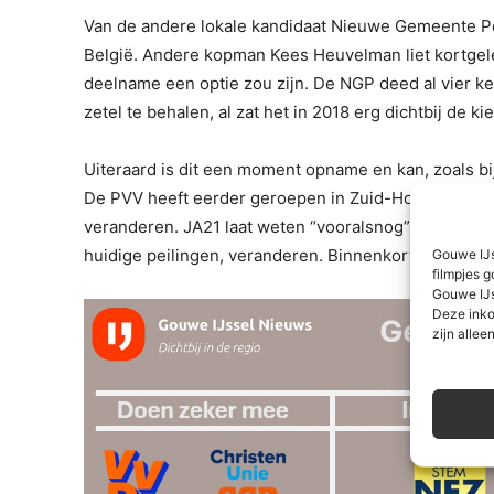
Van de andere lokale kandidaat Nieuwe Gemeente Pol
België. Andere kopman Kees Heuvelman liet kortgeled
deelname een optie zou zijn. De NGP deed al vier k
zetel te behalen, al zat het in 2018 erg dichtbij de ki
Uiteraard is dit een moment opname en kan, zoals bij
De PVV heeft eerder geroepen in Zuid-Holland slec
veranderen. JA21 laat weten “vooralsnog” niet mee 
huidige peilingen, veranderen. Binnenkort zal de re
Gouwe IJs
filmpjes g
Gouwe IJs
Deze inko
zijn alleen