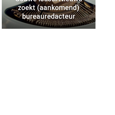
zoekt (aankomend)
bureauredacteur