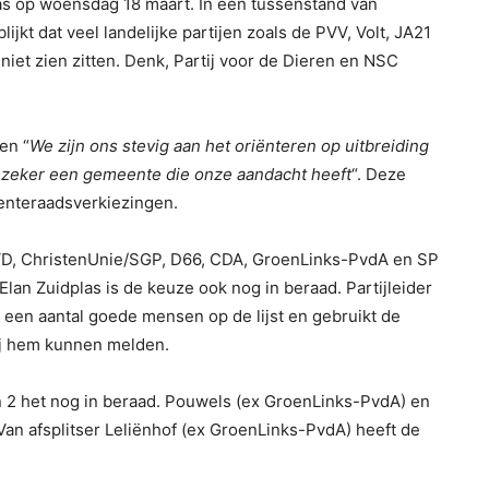
s op woensdag 18 maart. In een tussenstand van
jkt dat veel landelijke partijen zoals de PVV, Volt, JA21
iet zien zitten. Denk, Partij voor de Dieren en NSC
en “
We zijn ons stevig aan het oriënteren op uitbreiding
ij zeker een gemeente die onze aandacht heeft
“. Deze
enteraadsverkiezingen.
VVD, ChristenUnie/SGP, D66, CDA, GroenLinks-PvdA en SP
n Zuidplas is de keuze ook nog in beraad. Partijleider
 een aantal goede mensen op de lijst en gebruikt de
bij hem kunnen melden.
 2 het nog in beraad. Pouwels (ex GroenLinks-PvdA) en
an afsplitser Leliënhof (ex GroenLinks-PvdA) heeft de