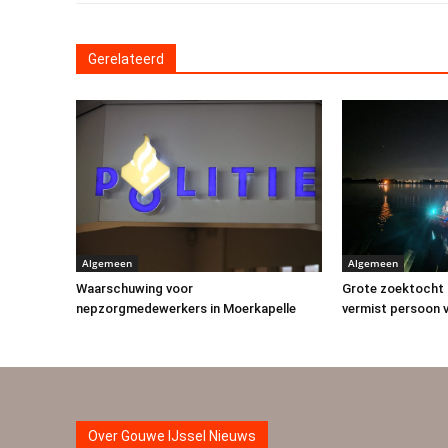
Gerelateerd
Algemeen
Algemeen
Waarschuwing voor
Grote zoektocht 
nepzorgmedewerkers in Moerkapelle
vermist persoon v
Over Gouwe IJssel Nieuws