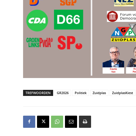
TREFWOORDEN
GR2026
Politiek
Zuidplas
ZuidplasKiest