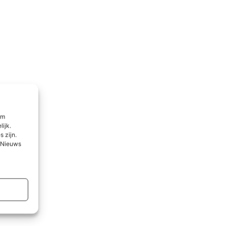
om
lijk.
 zijn.
l Nieuws