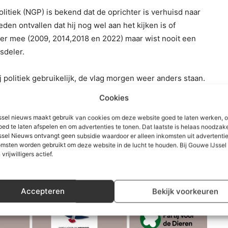
itiek (NGP) is bekend dat de oprichter is verhuisd naar
en ontvallen dat hij nog wel aan het kijken is of
eer mee (2009, 2014,2018 en 2022) maar wist nooit een
esdeler.
 politiek gebruikelijk, de vlag morgen weer anders staan.
hts in 6 gemeenten te willen meedoen maar dat kan nog
Cookies
te willen doen maar ook dat kan, met de successen in de
dactie weer een rondje doen langs de partijen.
sel nieuws maakt gebruik van cookies om deze website goed te laten werken, 
oed te laten afspelen en om advertenties te tonen. Dat laatste is helaas noodzake
sel Nieuws ontvangt geen subsidie waardoor er alleen inkomsten uit advertenties
msten worden gebruikt om deze website in de lucht te houden. Bij Gouwe IJsse
 vrijwilligers actief.
Accepteren
Bekijk voorkeuren