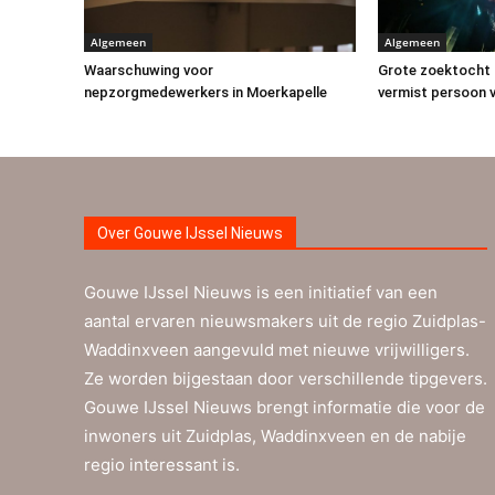
Algemeen
Algemeen
Waarschuwing voor
Grote zoektocht 
nepzorgmedewerkers in Moerkapelle
vermist persoon v
Over Gouwe IJssel Nieuws
Gouwe IJssel Nieuws is een initiatief van een
aantal ervaren nieuwsmakers uit de regio Zuidplas-
Waddinxveen aangevuld met nieuwe vrijwilligers.
Ze worden bijgestaan door verschillende tipgevers.
Gouwe IJssel Nieuws brengt informatie die voor de
inwoners uit Zuidplas, Waddinxveen en de nabije
regio interessant is.