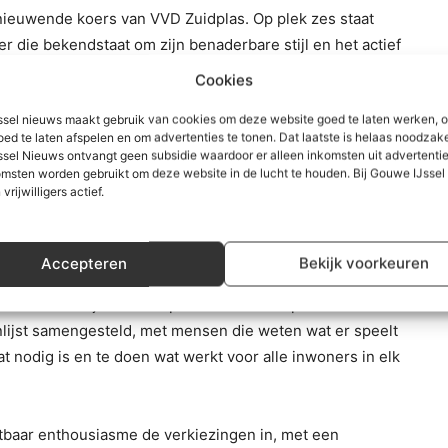
nieuwende koers van VVD Zuidplas. Op plek zes staat
 die bekendstaat om zijn benaderbare stijl en het actief
venhuizen) en Jasper Albers (Nieuwerkerk aan den
Cookies
 plekken zeven en acht. Sigrid Bueving (Moerkapelle)
sel nieuws maakt gebruik van cookies om deze website goed te laten werken, 
it de top 10 af. Samen vormen zij een team dat dichtbij
oed te laten afspelen en om advertenties te tonen. Dat laatste is helaas noodzake
sel Nieuws ontvangt geen subsidie waardoor er alleen inkomsten uit advertenties
msten worden gebruikt om deze website in de lucht te houden. Bij Gouwe IJsse
 vrijwilligers actief.
plaats 23 staat huidig wethouder Daan de Haas
e keuze en laat zien dat VVD Zuidplas ruimte maakt voor
olle ervaring behouden blijft.
Accepteren
Bekijk voorkeuren
 ontzettend blij en trots op Team VVD Zuidplas. We
lijst samengesteld, met mensen die weten wat er speelt
 nodig is en te doen wat werkt voor alle inwoners in elk
htbaar enthousiasme de verkiezingen in, met een