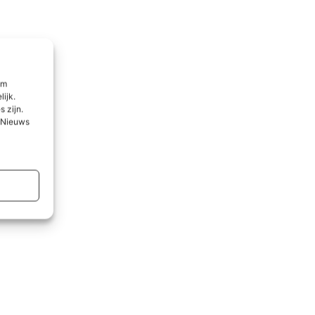
om
lijk.
 zijn.
l Nieuws