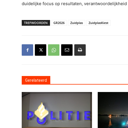
duidelijke focus op resultaten, verantwoordelijkhei
TREFWOORDEN
GR2026
Zuidplas
ZuidplasKiest
Gerelateerd