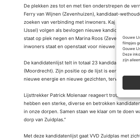
De plekken zes tot en met tien onderstrepen de ver
Ferry van Wijnen (Zevenhuizen), kandidaat-wethouder
zoeken van verbinding met inwoners. Kaj Boode (Ze
IJssel) volgen als bevlogen nieuwe kandidaten op de
Gouwe IJs
staat op plek negen en Marina Roos (Zevenhuizen) slu
filmpjes g
inwoners staat en openstaat voor nieuwe ideeën.
Gouwe IJs
Deze inko
zijn alleen
De kandidatenlijst telt in totaal 23 kandidaten. Op 
(Moordrecht). Zijn positie op de lijst is een bewust
nieuwe energie en nieuwe gezichten, terwijl waardev
Lijsttrekker Patrick Molenaar reageert trots: “Ik ben
hebben een sterke, diverse en betrokken kandidaten
in onze dorpen. Samen staan we klaar om te doen wat
dorp van Zuidplas.”
Met deze kandidatenlijst gaat VVD Zuidplas met zic