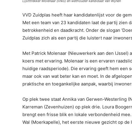
Lijstttrekker Molenaar (links) en wethouder kandidaat Van Wijnen
VVD Zuidplas heeft haar kandidatenlijst voor de ge
Met een team van 23 kandidaten laat de partij zien d
betrokkenheid en daadkracht. Onder de slogan ‘Doen
Zuidplas zich als een partij die luistert naar inwoner
Met Patrick Molenaar (Nieuwerkerk aan den IJssel) al
koers met ervaring. Molenaar is een ervaren raadsl
huidige raadsperiode). Die ervaring geeft hem een sc
maar ook van wat beter kan en moet. In de afgelopen 
praktische en toegankelijke aanpak, waarbij inwoners
Op plek twee staat Annika van Gerwen-Westerling (N
Karreman (Zevenhuizen) op plek drie. Loura Boogerm
brengt een frisse blik en lokale verbondenheid mee
Wal (Moerkapelle), het eerste nieuwe gezicht op de li