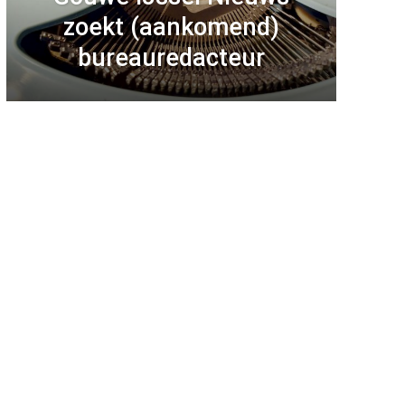
zoekt (aankomend)
bureauredacteur