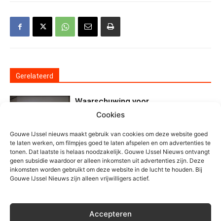
Gerelateerd
Waarschuwing voor
nepzorgmedewerkers in
Cookies
Moerkapelle
Gouwe IJssel nieuws maakt gebruik van cookies om deze website goed
Algemeen
te laten werken, om filmpjes goed te laten afspelen en om advertenties te
Grote zoektocht op
tonen. Dat laatste is helaas noodzakelijk. Gouwe IJssel Nieuws ontvangt
geen subsidie waardoor er alleen inkomsten uit advertenties zijn. Deze
Zevenhuizerplas, vermist persoon
inkomsten worden gebruikt om deze website in de lucht te houden. Bij
veilig gevonden
Gouwe IJssel Nieuws zijn alleen vrijwilligers actief.
Algemeen
Motorrijder gewond na eenzijdig
Accepteren
ongeval Kortenoord in