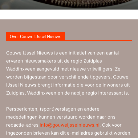
Over Gouwe IJssel Nieuws
Gouwe IJssel Nieuws is een initiatief van een aantal
ervaren nieuwsmakers uit de regio Zuidplas-
Waddinxveen aangevuld met nieuwe vrijwilligers. Ze
worden bijgestaan door verschillende tipgevers. Gouwe
IJssel Nieuws brengt informatie die voor de inwoners uit
Zuidplas, Waddinxveen en de nabije regio interessant is.
Persberichten, (sport)verslagen en andere
mededelingen kunnen verstuurd worden naar ons
redactie-adres
info@gouweijsselnieuws.nl
. Ook voor
ingezonden brieven kan dit e-mailadres gebruikt worden.