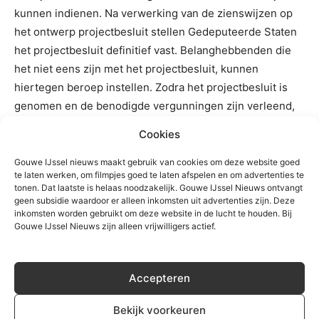
kunnen indienen. Na verwerking van de zienswijzen op
het ontwerp projectbesluit stellen Gedeputeerde Staten
het projectbesluit definitief vast. Belanghebbenden die
het niet eens zijn met het projectbesluit, kunnen
hiertegen beroep instellen. Zodra het projectbesluit is
genomen en de benodigde vergunningen zijn verleend,
kan de initiatiefnemer starten met de bouw van de
Cookies
windmolens. Als alles volgens planning loopt, kunnen de
windmolens dan in 2032 gereed zijn en duurzame
Gouwe IJssel nieuws maakt gebruik van cookies om deze website goed
te laten werken, om filmpjes goed te laten afspelen en om advertenties te
elektriciteit gaan leveren.
tonen. Dat laatste is helaas noodzakelijk. Gouwe IJssel Nieuws ontvangt
geen subsidie waardoor er alleen inkomsten uit advertenties zijn. Deze
inkomsten worden gebruikt om deze website in de lucht te houden. Bij
Gouwe IJssel Nieuws zijn alleen vrijwilligers actief.
TREFWOORDEN
moerkapelle
zevenhuizen
Zuidplas
Accepteren
Bekijk voorkeuren