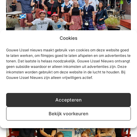
Cookies
Gouwe IJssel nieuws maakt gebruik van cookies om deze website goed
te laten werken, om filmpjes goed te laten afspelen en om advertenties te
Algemeen
tonen. Dat laatste is helaas noodzakelijk. Gouwe IJssel Nieuws ontvangt
geen subsidie waardoor er alleen inkomsten uit advertenties zijn. Deze
Schotse taferelen tijdens de Highland
inkomsten worden gebruikt om deze website in de lucht te houden. Bij
Games van het Comenius College
Gouwe IJssel Nieuws zijn alleen vrijwilligers actief.
Redactie
-
14 september 2021
0
Accepteren
Bekijk voorkeuren