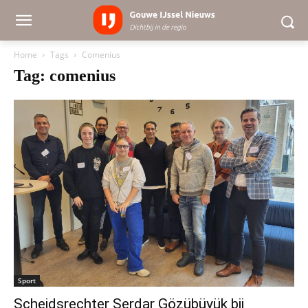
Home
Tags
Comenius
Tag: comenius
Sport
Scheidsrechter Serdar Gözübüyük bij