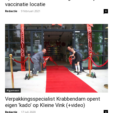
vaccinatie locatie
Redactie
-
9 februari 2021
0
Algemeen
Verpakkingsspecialist Krabbendam opent
eigen ‘kado’ op Kleine Vink (+video)
Redactie
-
17 juli 2020
0