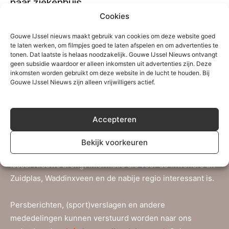
naar ziekenhuis
Cookies
Redactie
-
1 oktober 2019
0
Gouwe IJssel nieuws maakt gebruik van cookies om deze website goed
te laten werken, om filmpjes goed te laten afspelen en om advertenties te
tonen. Dat laatste is helaas noodzakelijk. Gouwe IJssel Nieuws ontvangt
geen subsidie waardoor er alleen inkomsten uit advertenties zijn. Deze
inkomsten worden gebruikt om deze website in de lucht te houden. Bij
Gouwe IJssel Nieuws zijn alleen vrijwilligers actief.
Over Gouwe IJssel Nieuws
Gouwe IJssel Nieuws is een initiatief van een aantal
Accepteren
ervaren nieuwsmakers uit de regio Zuidplas-
Waddinxveen aangevuld met nieuwe vrijwilligers. Ze
Bekijk voorkeuren
worden bijgestaan door verschillende tipgevers. Gouwe
IJssel Nieuws brengt informatie die voor de inwoners uit
Zuidplas, Waddinxveen en de nabije regio interessant is.
Persberichten, (sport)verslagen en andere
mededelingen kunnen verstuurd worden naar ons