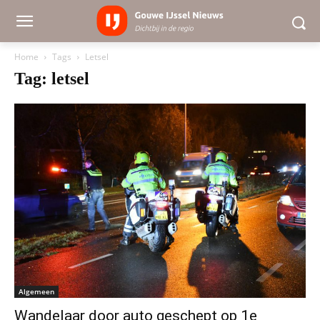
Home
Tags
Letsel
Tag: letsel
Algemeen
Wandelaar door auto geschept op 1e