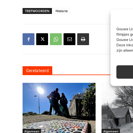
TREFWOORDEN
Historie
Gouwe IJs
filmpjes g
Gouwe IJs
Deze inko
zijn alleen
Gerelateerd
Algemeen
Algemeen