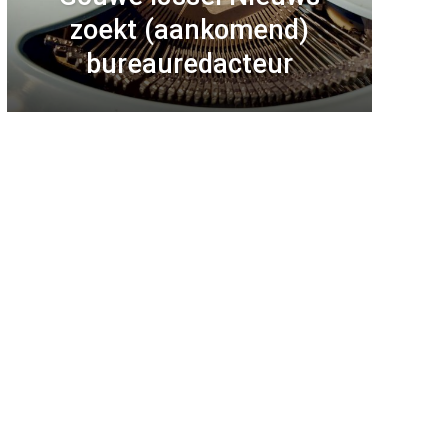
zoekt (aankomend)
bureauredacteur