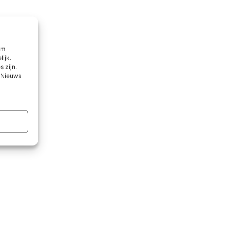
om
lijk.
 zijn.
l Nieuws