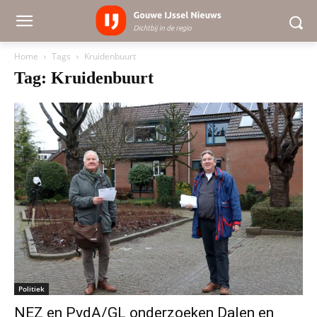
Home
Tags
Kruidenbuurt
Tag: Kruidenbuurt
Politiek
NEZ en PvdA/GL onderzoeken Dalen en