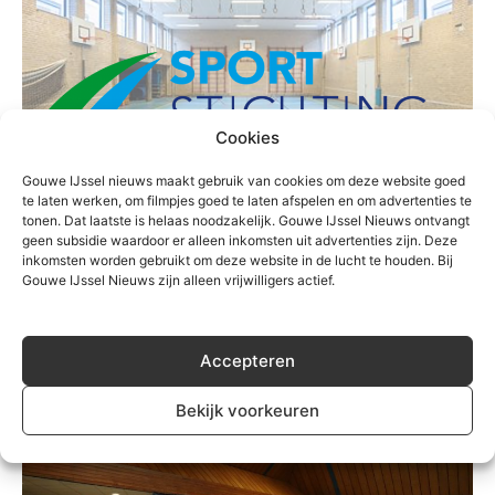
Cookies
Gouwe IJssel nieuws maakt gebruik van cookies om deze website goed
te laten werken, om filmpjes goed te laten afspelen en om advertenties te
tonen. Dat laatste is helaas noodzakelijk. Gouwe IJssel Nieuws ontvangt
Sport
geen subsidie waardoor er alleen inkomsten uit advertenties zijn. Deze
inkomsten worden gebruikt om deze website in de lucht te houden. Bij
Sportstichting Zuidplas start in april een
Gouwe IJssel Nieuws zijn alleen vrijwilligers actief.
pilot om de motorische vaardigheden van
kinderen in kaart te brengen
Accepteren
Redactie
-
12 april 2021
0
Bekijk voorkeuren