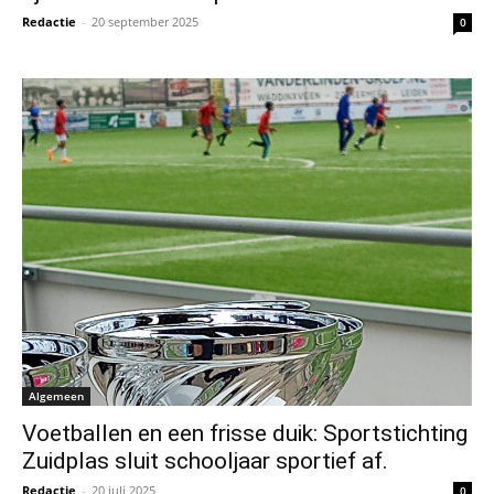
Redactie
-
20 september 2025
0
Algemeen
Voetballen en een frisse duik: Sportstichting
Zuidplas sluit schooljaar sportief af.
Redactie
-
20 juli 2025
0