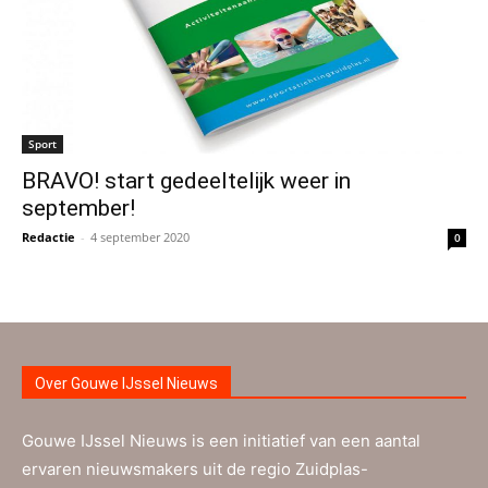
Sport
BRAVO! start gedeeltelijk weer in
september!
Redactie
-
4 september 2020
0
Over Gouwe IJssel Nieuws
Gouwe IJssel Nieuws is een initiatief van een aantal
ervaren nieuwsmakers uit de regio Zuidplas-