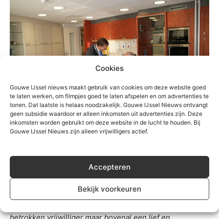
Cookies
Gouwe IJssel nieuws maakt gebruik van cookies om deze website goed
te laten werken, om filmpjes goed te laten afspelen en om advertenties te
tonen. Dat laatste is helaas noodzakelijk. Gouwe IJssel Nieuws ontvangt
geen subsidie waardoor er alleen inkomsten uit advertenties zijn. Deze
inkomsten worden gebruikt om deze website in de lucht te houden. Bij
Gouwe IJssel Nieuws zijn alleen vrijwilligers actief.
De afdeling Zuidplas van VVN laat op Facebook weten
“
De ontsteltenis was groot toen we zaterdag
geïnformeerd werden dat Piet Molenaar plotseling is
Accepteren
overleden. Als vrijwilliger en bestuurslid van het eerste
Bekijk voorkeuren
uur heeft hij zich altijd sterk gemaakt voor de zwakkeren
in het verkeer. We verliezen in Piet niet alleen een zeer
betrokken vrijwilliger maar bovenal een lief en