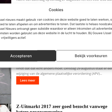
ontdekt. De brand woedt in...
Cookies
Lees meer
sel nieuws maakt gebruik van cookies om deze website goed te laten werken, 
oed te laten afspelen en om advertenties te tonen. Dat laatste is helaas noodzake
sel Nieuws ontvangt geen subsidie waardoor er alleen inkomsten uit advertenties
msten worden gebruikt om deze website in de lucht te houden. Bij Gouwe IJsse
Stoepkrijten in Zuidplas is verboden volgens
 vrijwilligers actief.
lokale regels
26 augustus 2017
Accepteren
Bekijk voorkeuren
In Zuidplas is het volgens de plaatselijke regels verboden om te
stoepkrijten op straat. De SP-fractie in de gemeenteraad van Zui
vindt dat dat echt anders moet. Dinsdag 29 augustus staat er een
wijziging van de algemene plaatselijke verordening (APV)...
Lees meer
Z-Uitmarkt 2017 zeer goed bezocht vanwege
betere programmering