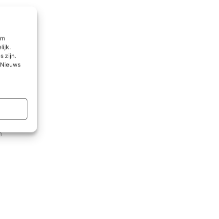
om
lijk.
 zijn.
l Nieuws
dplas