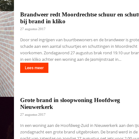
Brandweer redt Moordrechtse schuur en schut
bij brand in kliko
27 augustus 2017
Door snel ingrijpen van buurtbewoners en de brandweer is grot
schade aan een aantal schuurtjes en schuttingen in Moordrecht
voorkomen. Zondagavond 27 augustus brak rond 19.10 uur bran
in een kliko achter een woning aan de Jasmijnstraat in...
Lees meer
Grote brand in sloopwoning Hoofdweg
Nieuwerkerk
27 augustus 2017
In een woning aan de Hoofdweg-Zuid in Nieuwerkerk aan den IJss
zondagnacht een grote brand uitgebroken. De brand werd in de
nacht van zaterdag op zondag 27 augustus net iets voor 2.00 uu