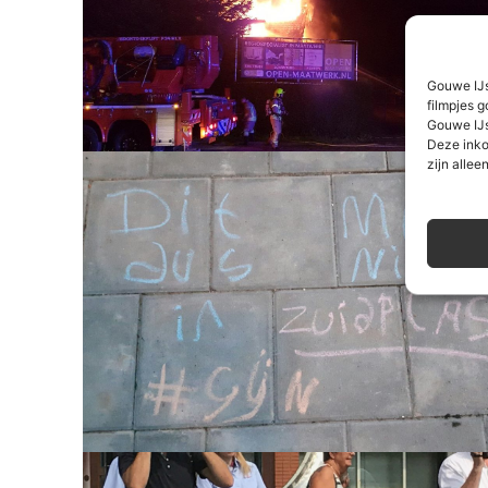
Gouwe IJs
filmpjes g
Gouwe IJs
Deze inko
zijn alleen