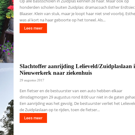
Op alle basisscholen in Zuidplas kennen ze haar. Maar ook op
honderden scholen buiten Zuidplas: dramacoach Esther Erdtsiec
Blaaser. Klein van stuk, maar je loopt haar niet snel voorbij. Esther (39)
was al kort na haar geboorte op het toneel. Als...
Lees meer
Slachtoffer aanrijding Lelieveld/Zuidplaslaan 
Nieuwerkerk naar ziekenhuis
29 augustus 2017
Een fietser en de bestuurster van een auto hebben elkaar
dinsdagmorgen 29 augustus rond 8:00 uur niet in de gaten geha
Een aanrijding was het gevolg. De bestuurster verliet het Lelieveld om
de Zuidplaslaan op te rijden, toen de fietser...
Lees meer