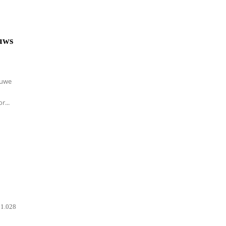
euws
ouwe
r...
 1.028