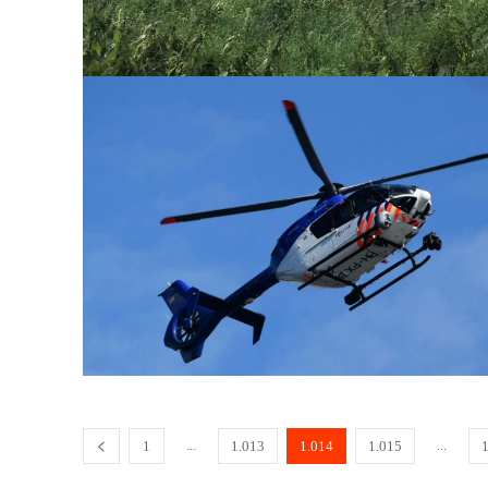
...
...
1
1.013
1.014
1.015