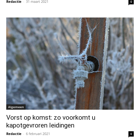
Redactie
-
31 maart 2021
0
Algemeen
Vorst op komst: zo voorkomt u
kapotgevroren leidingen
Redactie
-
6 februari 2021
0