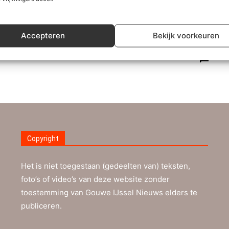
Redactioneel
2020 in beeld: compilatie van onze
Accepteren
Bekijk voorkeuren
video’s
Redactie
-
29 december 2020
0
Copyright
Het is niet toegestaan (gedeelten van) teksten,
foto’s of video’s van deze website zonder
toestemming van Gouwe IJssel Nieuws elders te
publiceren.