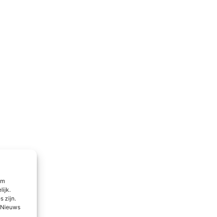
om
lijk.
 zijn.
l Nieuws