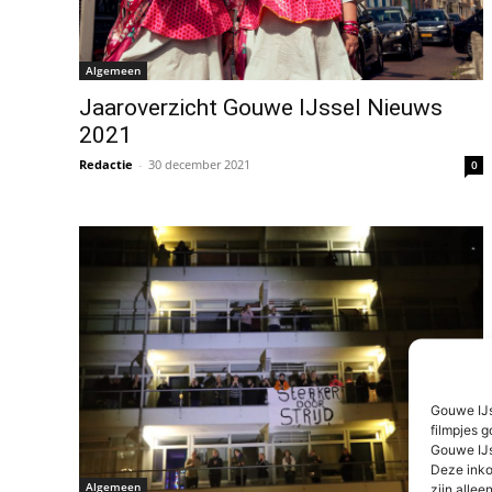
Algemeen
Jaaroverzicht Gouwe IJssel Nieuws
2021
Redactie
-
30 december 2021
0
Gouwe IJs
filmpjes g
Gouwe IJs
Deze inko
Algemeen
zijn alleen