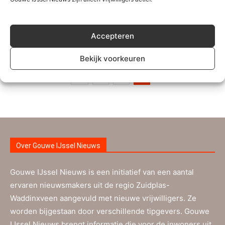
Nieuwerkerkers beleven top tennisweek
redactie
-
17 juli 2017
0
Accepteren
Bekijk voorkeuren
5
6
7
Over Gouwe IJssel Nieuws
Gouwe IJssel Nieuws is een initiatief van een aantal
ervaren nieuwsmakers uit de regio Zuidplas-
Waddinxveen aangevuld met nieuwe vrijwilligers. Ze
worden bijgestaan door verschillende tipgevers. Gouwe
IJssel Nieuws brengt informatie die voor de inwoners uit