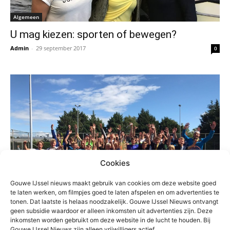
Algemeen
U mag kiezen: sporten of bewegen?
Admin
-
29 september 2017
0
Cookies
Gouwe IJssel nieuws maakt gebruik van cookies om deze website goed
te laten werken, om filmpjes goed te laten afspelen en om advertenties te
tonen. Dat laatste is helaas noodzakelijk. Gouwe IJssel Nieuws ontvangt
geen subsidie waardoor er alleen inkomsten uit advertenties zijn. Deze
inkomsten worden gebruikt om deze website in de lucht te houden. Bij
Sport
Gouwe IJssel Nieuws zijn alleen vrijwilligers actief.