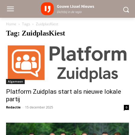
Home
Tags
ZuidplasKiest
Tag: ZuidplasKiest
Algemeen
Platform Zuidplas start als nieuwe lokale
partij
Redactie
-
15 december 2025
0