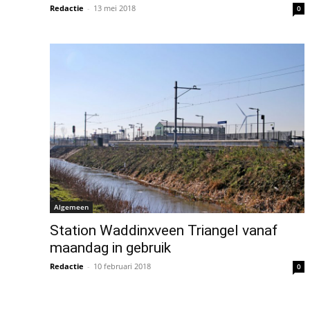
Redactie
-
13 mei 2018
0
Algemeen
Station Waddinxveen Triangel vanaf
maandag in gebruik
Redactie
-
10 februari 2018
0