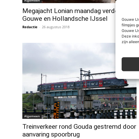
Algemeen
Megajacht Lonian maandag verder over
Gouwe en Hollandsche IJssel
Gouwe IJs
filmpjes g
Redactie
-
26 augustus 2018
0
Gouwe IJs
Deze inko
zijn alleen
Algemeen
Treinverkeer rond Gouda gestremd door
aanvaring spoorbrug