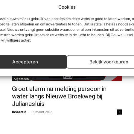
Minder treinen tussen Gouda en
Cookies
Waddinxveen door herstel spoorbrug
(update)
sel nieuws maakt gebruik van cookies om deze website goed te laten werken, 
oed te laten afspelen en om advertenties te tonen. Dat laatste is helaas noodzake
Redactie
-
14 mei 2018
0
sel Nieuws ontvangt geen subsidie waardoor er alleen inkomsten uit advertenties
msten worden gebruikt om deze website in de lucht te houden. Bij Gouwe IJsse
 vrijwilligers actief.
Accepteren
Bekijk voorkeuren
Algemeen
Groot alarm na melding persoon in
water langs Nieuwe Broekweg bij
Julianasluis
Redactie
-
13 maart 2018
0