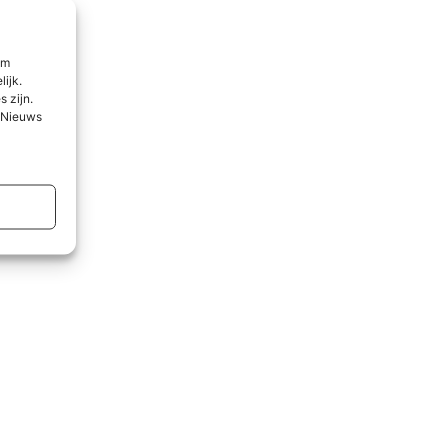
om
lijk.
 zijn.
l Nieuws