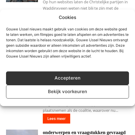
Op hun websites laten de Christelijke partijen in
Waddinxveen weten niet blij te zijn met de
huidige formatie in het Gouwedorp. PCW is nog
Cookies
voorzichtig in haar bewoording en probeert
vooral de kiezer te vertellen dat vanuit een
Gouwe IJssel nieuws maakt gebruik van cookies om deze website goed
oppositierol...
te laten werken, om filmpjes goed te laten afspelen en om advertenties te
tonen. Dat laatste is helaas noodzakelijk. Gouwe IJssel Nieuws ontvangt
Lees meer
geen subsidie waardoor er alleen inkomsten uit advertenties zijn. Deze
inkomsten worden gebruikt om deze website in de lucht te houden. Bij
Partijen reageren verschillend op
Gouwe IJssel Nieuws zijn alleen vrijwilligers actief.
mogelijke coalitie in Zuidplas
5 april 2018
Accepteren
De verschillende politieke partijen reageren
verschillend op de mogelijke coalitie van VVD,
Christenunie-SGP en CDA in Zuidplas. Dat blijkt
Bekijk voorkeuren
uit een rondvraag van Gouwe IJssel Nieuws
langs de partijen die in de oppositie
plaatsnemen als de coalitie, waarover nu...
Lees meer
onderwerpen en vraagstukken gevraagd