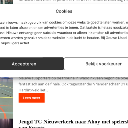
klasse E waar Moordrecht...
Cookies
Lees meer
sel nieuws maakt gebruik van cookies om deze website goed te laten werken, 
oed te laten afspelen en om advertenties te tonen. Dat laatste is helaas noodzake
sel Nieuws ontvangt geen subsidie waardoor er alleen inkomsten uit advertenties
msten worden gebruikt om deze website in de lucht te houden. Bij Gouwe IJsse
CKV Nieuwerkerk D1 beste korfballers jeugd 
 vrijwilligers actief.
Zuid Holland
21 februari 2018
Accepteren
Bekijk voorkeuren
In een prachtige ambiance is Nieuwerkerk/BOS Roses D1 de win
geworden van de Zuid Holland Korfbalcup editie 2018. Met ruim
blauwe supporters op de tribune in Waddinxveen begon de plo
fantastisch aan de finale. Ook tegenstander Vriendenschaar D1 u
Hardinxveld liet...
Lees meer
Jeugd TC Nieuwerkerk naar Ahoy met spelers
van Sparta