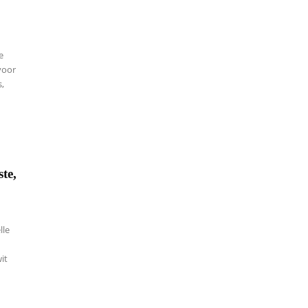
e
voor
s,
te,
lle
it