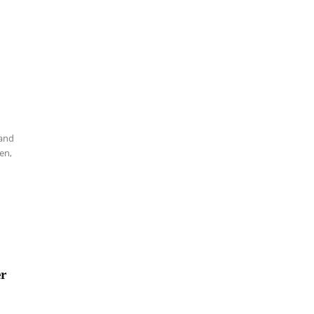
rand
en,
er