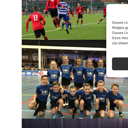
Gouwe IJs
filmpjes g
Gouwe IJs
Deze inko
zijn alleen