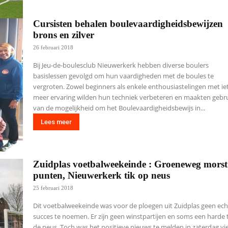
Cursisten behalen boulevaardigheidsbewijzen
brons en zilver
26 februari 2018
Bij Jeu-de-boulesclub Nieuwerkerk hebben diverse boulers
basislessen gevolgd om hun vaardigheden met de boules te
vergroten. Zowel beginners als enkele enthousiastelingen met ie
meer ervaring wilden hun techniek verbeteren en maakten gebr
van de mogelijkheid om het Boulevaardigheidsbewijs in...
Lees meer
Zuidplas voetbalweekeinde : Groeneweg morst
punten, Nieuwerkerk tik op neus
25 februari 2018
Dit voetbalweekeinde was voor de ploegen uit Zuidplas geen ech
succes te noemen. Er zijn geen winstpartijen en soms een harde 
de neus. Toch was het positieve nieuws te melden in zaterdag vi