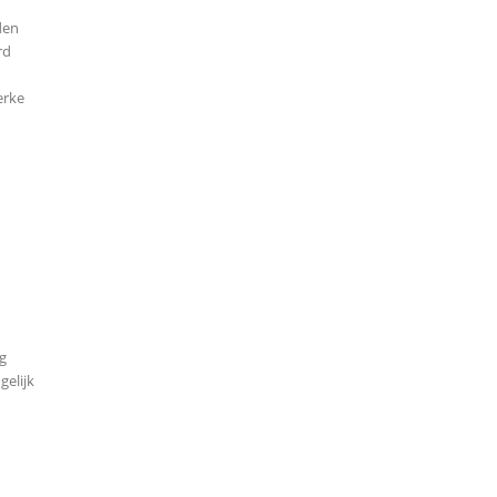
den
rd
erke
ag
gelijk