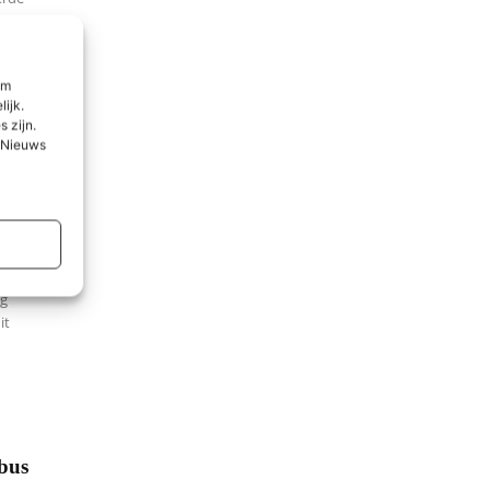
om
lijk.
 zijn.
l Nieuws
van
naar
 170
eg
it
bus