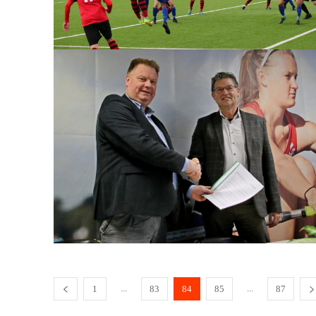
...
...
1
83
84
85
87