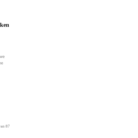
aken
uwe
ee
van 87