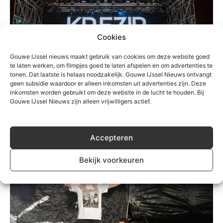
Cookies
Gouwe IJssel nieuws maakt gebruik van cookies om deze website goed
te laten werken, om filmpjes goed te laten afspelen en om advertenties te
tonen. Dat laatste is helaas noodzakelijk. Gouwe IJssel Nieuws ontvangt
Cultuur
geen subsidie waardoor er alleen inkomsten uit advertenties zijn. Deze
inkomsten worden gebruikt om deze website in de lucht te houden. Bij
CuliNESSE is als vanouds weer een feest
Gouwe IJssel Nieuws zijn alleen vrijwilligers actief.
Redactie
-
26 augustus 2022
0
Accepteren
Bekijk voorkeuren