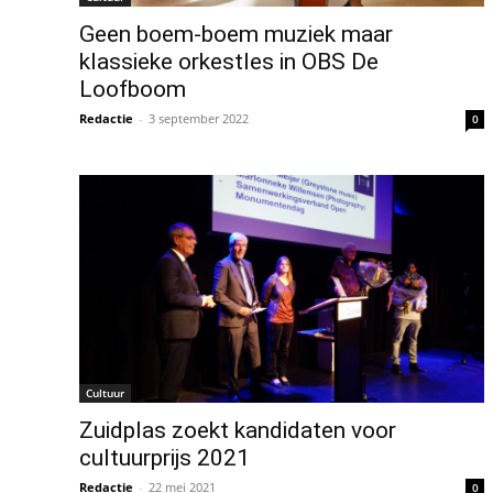
Geen boem-boem muziek maar
klassieke orkestles in OBS De
Loofboom
Redactie
-
3 september 2022
0
Cultuur
Zuidplas zoekt kandidaten voor
cultuurprijs 2021
Redactie
-
22 mei 2021
0