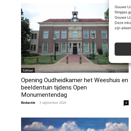
Gouwe IJs
filmpjes g
Gouwe IJs
Deze inko
zijn alleen
Cultuur
Opening Oudheidkamer het Weeshuis en
beeldentuin tijdens Open
Monumentendag
Redactie
-
5 september 2020
0