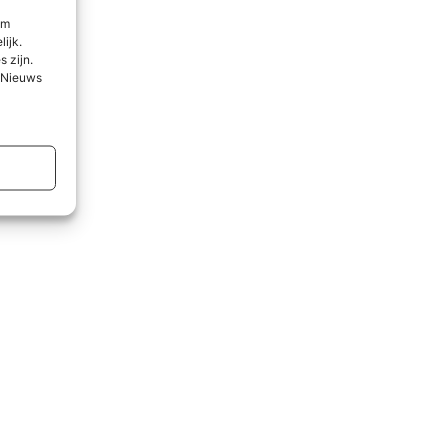
om
lijk.
 zijn.
l Nieuws