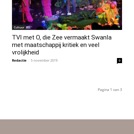
Cultuur
TVI met O, die Zee vermaakt Swanla
met maatschappij kritiek en veel
vrolijkheid
Redactie
-
5 november 2019
0
Pagina 1 van 3