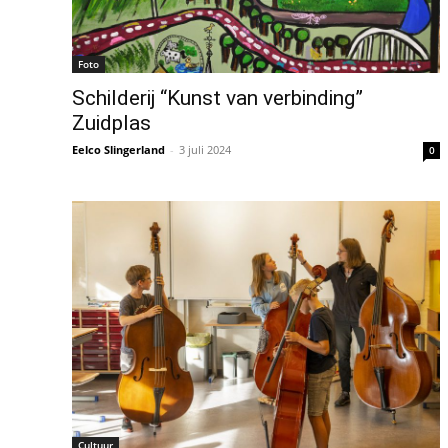
Foto
Schilderij “Kunst van verbinding”
Zuidplas
Eelco Slingerland
-
3 juli 2024
0
Cultuur