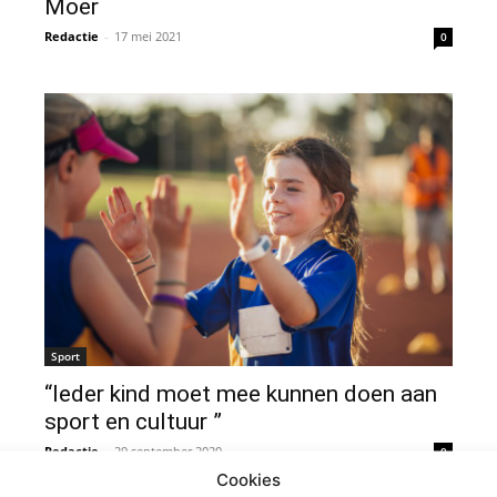
Moer
Redactie
-
17 mei 2021
0
Sport
“Ieder kind moet mee kunnen doen aan
sport en cultuur ”
Redactie
-
29 september 2020
0
Cookies