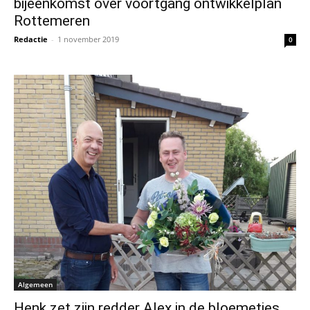
bijeenkomst over voortgang ontwikkelplan
Rottemeren
Redactie
-
1 november 2019
0
Algemeen
Henk zet zijn redder Alex in de bloemetjes