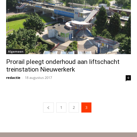
Algemeen
Prorail pleegt onderhoud aan liftschacht
treinstation Nieuwerkerk
redactie
-
18 augustus 2017
0
1
2
3