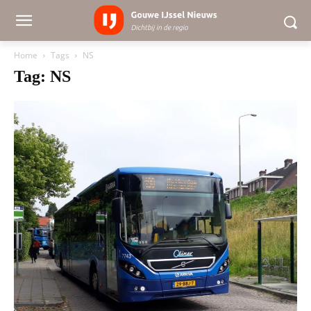
Home
Tags
NS
Tag: NS