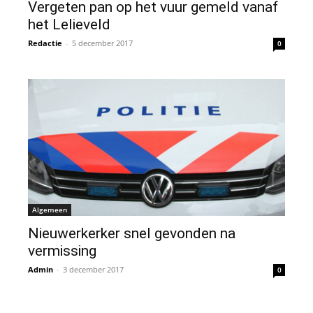
Vergeten pan op het vuur gemeld vanaf
het Lelieveld
Redactie
-
5 december 2017
0
Algemeen
Nieuwerkerker snel gevonden na
vermissing
Admin
-
3 december 2017
0