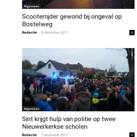
Algemeen
Scooterrijder gewond bij ongeval op
Bostelweg
Redactie
-
8 december 2017
0
Algemeen
Sint krijgt hulp van politie op twee
Nieuwerkerkse scholen
Redactie
-
5 december 2017
0