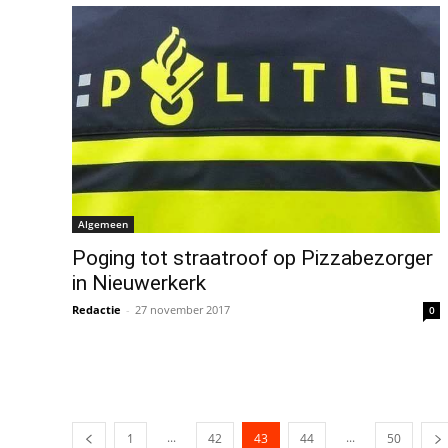
Algemeen
Poging tot straatroof op Pizzabezorger
in Nieuwerkerk
Redactie
-
27 november 2017
0
...
...
1
42
43
44
50