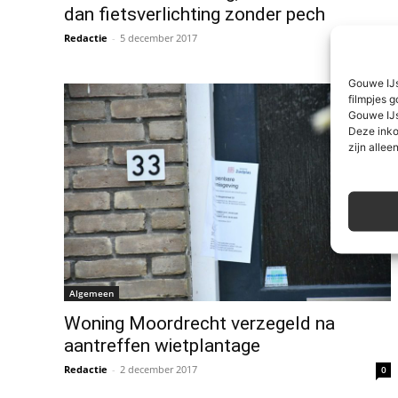
dan fietsverlichting zonder pech
Redactie
-
5 december 2017
0
Gouwe IJs
filmpjes g
Gouwe IJs
Deze inko
zijn alleen
Algemeen
Woning Moordrecht verzegeld na
aantreffen wietplantage
Redactie
-
2 december 2017
0