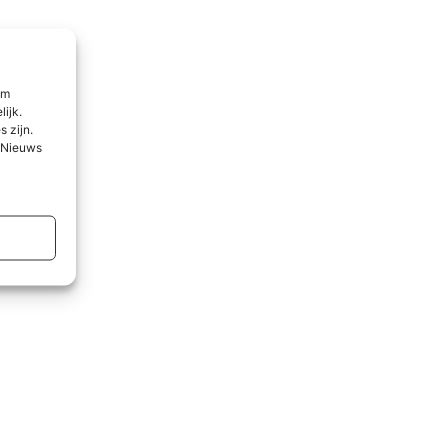
om
lijk.
 zijn.
l Nieuws