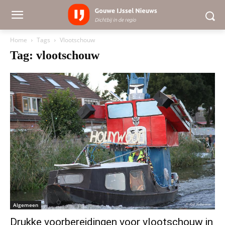
Home
Tags
Vlootschouw
Tag: vlootschouw
Algemeen
Drukke voorbereidingen voor vlootschouw in