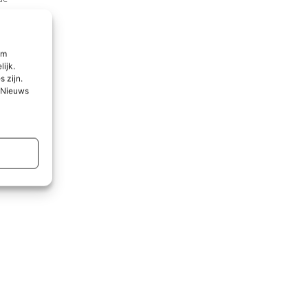
om
lijk.
 zijn.
l Nieuws
rs
arbij
len