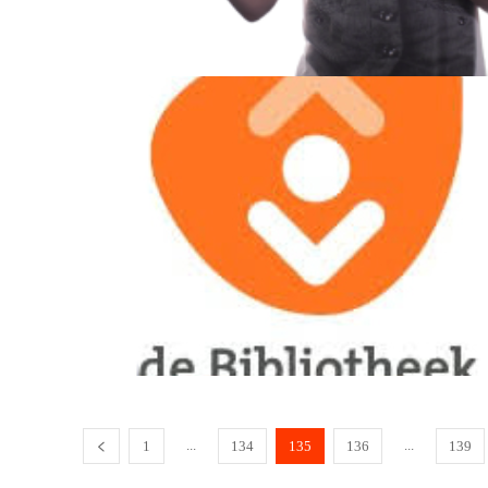
...
...
1
134
135
136
139