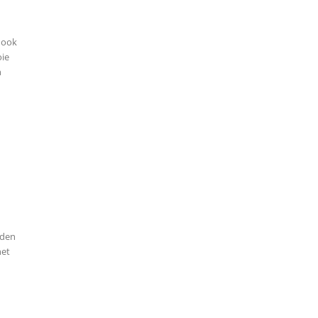
 ook
oie
n
 den
het