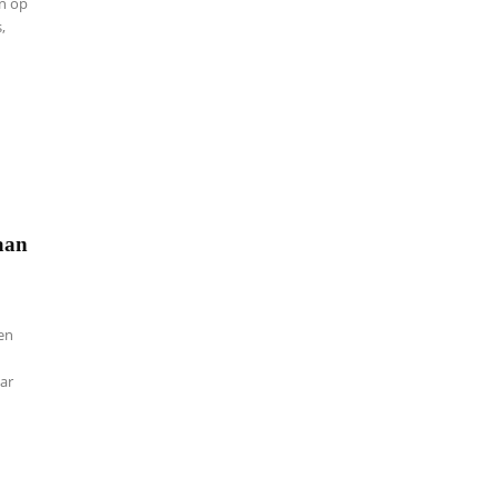
en op
,
aan
en
aar