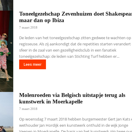
Toneelgezelschap Zevenhuizen doet Shakespea
maar dan op Ibiza
7 maart 2018
De leden van het toneelgezelschap zitten gedwee te wachten op
regisseuse. Als zij aankondigt dat de repetities starten verandert
sfeer in de zaal van een gezelligheidsclub in een fanatiek
toneelgezelschap: de leden van Stichting Turf hebben er...
Lees meer
Molenroeden via Belgisch uitstapje terug als
kunstwerk in Moerkapelle
7 maart 2018
Op woensdag 7 maart 2018 hebben burgemeester Gert Jan Kats 
wethouder Jan Hordijk een kunstwerk onthuld in de wijk Jonge
Veenen in Moerkapelle. De basis van het kunstwerk zijn twee ou