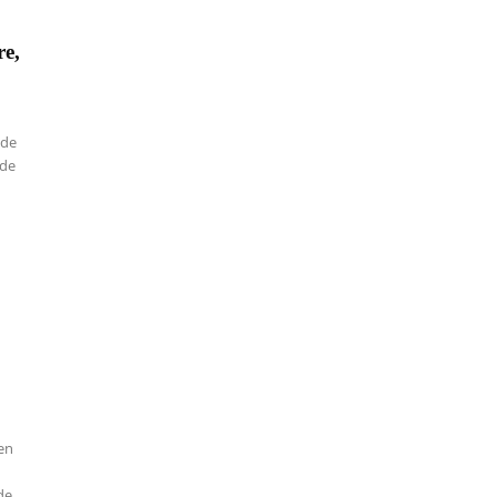
re,
 de
 de
en
de