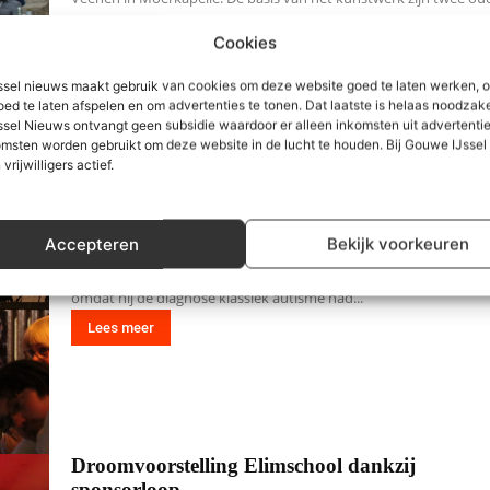
molenroeden van molen nr 5 (de Oorsprong)...
Cookies
Lees meer
sel nieuws maakt gebruik van cookies om deze website goed te laten werken, 
oed te laten afspelen en om advertenties te tonen. Dat laatste is helaas noodzake
sel Nieuws ontvangt geen subsidie waardoor er alleen inkomsten uit advertenties
msten worden gebruikt om deze website in de lucht te houden. Bij Gouwe IJsse
Auticafé bestaat 3 jaar : autisme zonder maske
 vrijwilligers actief.
28 februari 2018
Drie jaar geleden zat Robin Toscani in het project Sport4Work wa
Accepteren
Bekijk voorkeuren
welzijn Zuidplas tracht jongeren die zonder werk en school
zitten,weer op de rails te krijgen. Robin was buiten de boot geval
omdat hij de diagnose klassiek autisme had...
Lees meer
Droomvoorstelling Elimschool dankzij
sponsorloop