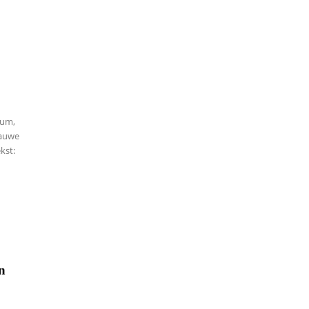
ium,
lauwe
kst:
n