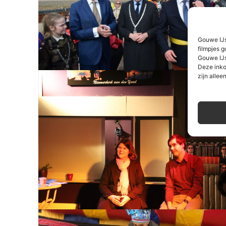
Gouwe IJs
filmpjes g
Gouwe IJs
Deze inko
zijn alleen