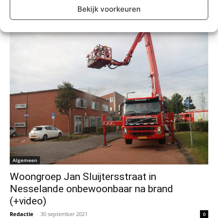
Redactie
-
19 november 2021
0
Bekijk voorkeuren
Algemeen
Woongroep Jan Sluijtersstraat in
Nesselande onbewoonbaar na brand
(+video)
Redactie
-
30 september 2021
0