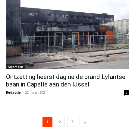
Algemeen
Ontzetting heerst dag na de brand Lylantse
baan in Capelle aan den IJssel
Redactie
-
22 maart 2021
0
1
2
3