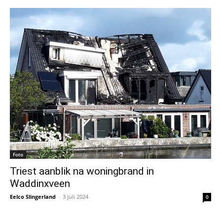
Foto
Triest aanblik na woningbrand in
Waddinxveen
Eelco Slingerland
-
3 juli 2024
0