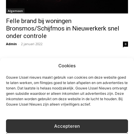
Algemeen
Felle brand bij woningen
Bronsmos/Schijfmos in Nieuwerkerk snel
onder controle
Admin
-
2 januari 2022
0
Cookies
Gouwe IJssel nieuws maakt gebruik van cookies om deze website goed
te laten werken, om filmpjes goed te laten afspelen en om advertenties te
tonen. Dat laatste is helaas noodzakelijk. Gouwe IJssel Nieuws ontvangt
geen subsidie waardoor er alleen inkomsten uit advertenties zijn. Deze
inkomsten worden gebruikt om deze website in de lucht te houden. Bij
Gouwe IJssel Nieuws zijn alleen vrijwilligers actief.
Algemeen
NL-Alert in deel Zuidplas na brand in
Accepteren
Capelle aan den IJssel