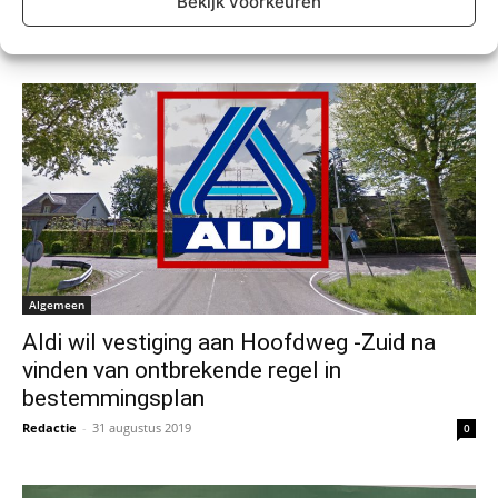
Bekijk voorkeuren
Redactie
-
6 november 2019
0
Algemeen
Aldi wil vestiging aan Hoofdweg -Zuid na
vinden van ontbrekende regel in
bestemmingsplan
Redactie
-
31 augustus 2019
0