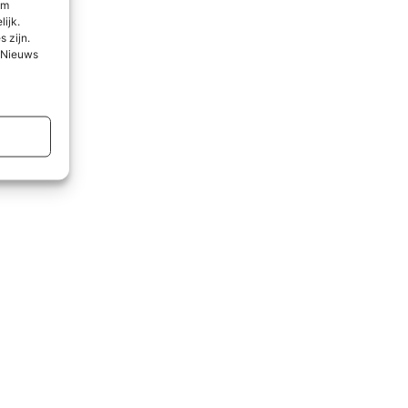
om
lijk.
 zijn.
l Nieuws