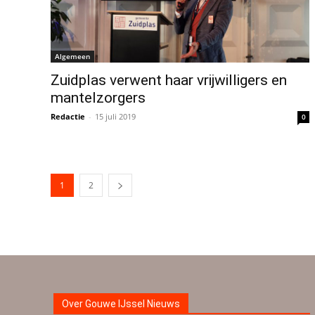
Algemeen
Zuidplas verwent haar vrijwilligers en
mantelzorgers
Redactie
-
15 juli 2019
0
1
2
Over Gouwe IJssel Nieuws