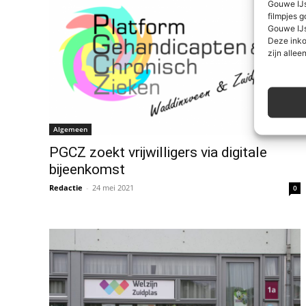
Gouwe IJs
filmpjes g
Gouwe IJs
Deze inko
zijn alleen
Algemeen
PGCZ zoekt vrijwilligers via digitale
bijeenkomst
Redactie
-
24 mei 2021
0