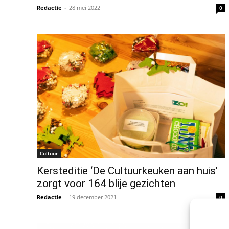
Redactie
-
28 mei 2022
0
Cultuur
Kersteditie ‘De Cultuurkeuken aan huis’
zorgt voor 164 blije gezichten
Redactie
-
19 december 2021
0