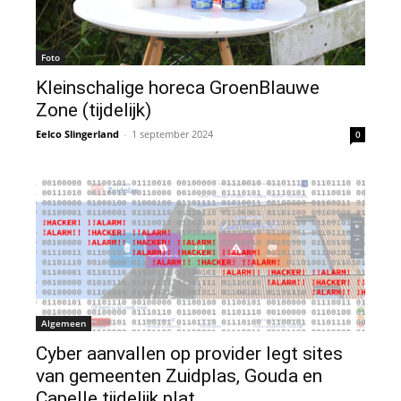
Foto
Kleinschalige horeca GroenBlauwe
Zone (tijdelijk)
Eelco Slingerland
-
1 september 2024
0
Algemeen
Cyber aanvallen op provider legt sites
van gemeenten Zuidplas, Gouda en
Capelle tijdelijk plat