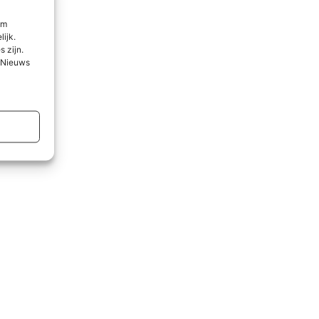
om
lijk.
 zijn.
l Nieuws