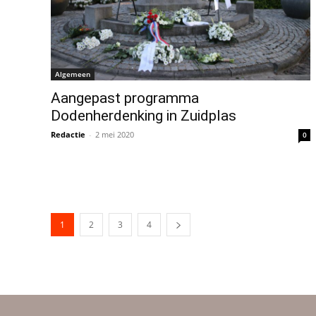
Algemeen
Aangepast programma
Dodenherdenking in Zuidplas
Redactie
-
2 mei 2020
0
1
2
3
4