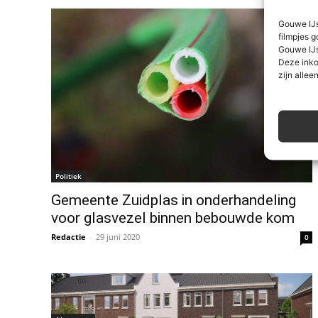
Gouwe IJs
filmpjes g
Gouwe IJs
Deze inko
zijn alleen
Politiek
Gemeente Zuidplas in onderhandeling
voor glasvezel binnen bebouwde kom
Redactie
-
29 juni 2020
0