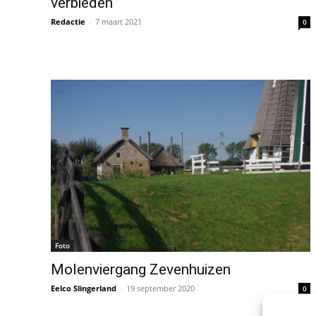
verbieden
Redactie
-
7 maart 2021
0
Foto
Molenviergang Zevenhuizen
Eelco Slingerland
-
19 september 2020
0