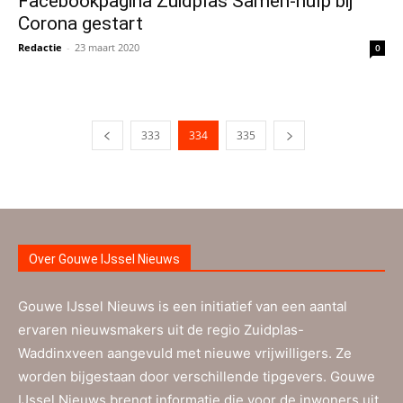
Facebookpagina Zuidplas Samen-hulp bij
Corona gestart
Redactie
-
23 maart 2020
0
333
334
335
Over Gouwe IJssel Nieuws
Gouwe IJssel Nieuws is een initiatief van een aantal
ervaren nieuwsmakers uit de regio Zuidplas-
Waddinxveen aangevuld met nieuwe vrijwilligers. Ze
worden bijgestaan door verschillende tipgevers. Gouwe
IJssel Nieuws brengt informatie die voor de inwoners uit