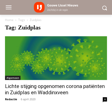
Home
Tags
Zuidplas
Tag: Zuidplas
Algemeen
Lichte stijging opgenomen corona patiënten
in Zuidplas en Waddinxveen
Redactie
-
6 april 2020
0