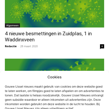
Algemeen
4 nieuwe besmettingen in Zuidplas, 1 in
Waddinxveen
Redactie
-
28 maart 2020
0
Cookies
Gouwe IJssel nieuws maakt gebruik van cookies om deze website goed
te laten werken, om filmpjes goed te laten afspelen en om advertenties te
tonen. Dat laatste is helaas noodzakelijk. Gouwe IJssel Nieuws ontvangt
Algemeen
geen subsidie waardoor er alleen inkomsten uit advertenties zijn. Deze
inkomsten worden gebruikt om deze website in de lucht te houden. Bij
Zuidplas en Waddinxveen allebei één nieuwe
Gouwe IJssel Nieuws zijn alleen vrijwilligers actief.