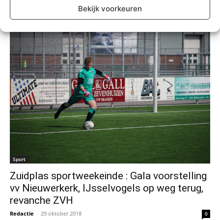
Redactie
-
18 november 2018
0
Bekijk voorkeuren
Sport
Zuidplas sportweekeinde : Gala voorstelling
vv Nieuwerkerk, IJsselvogels op weg terug,
revanche ZVH
Redactie
-
29 oktober 2018
0