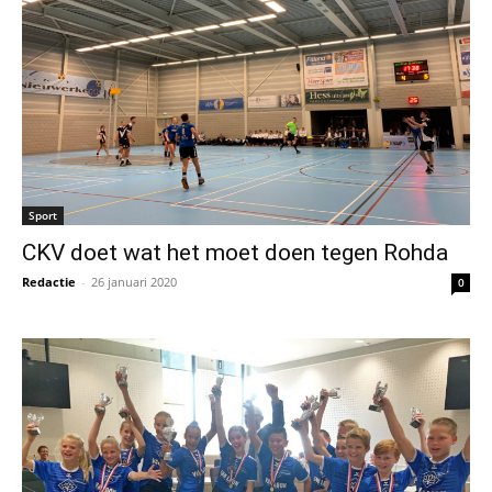
Sport
CKV doet wat het moet doen tegen Rohda
Redactie
-
26 januari 2020
0